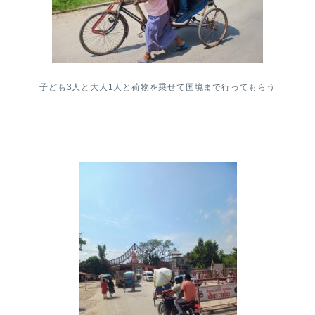
子ども3人と大人1人と荷物を乗せて国境まで行ってもらう