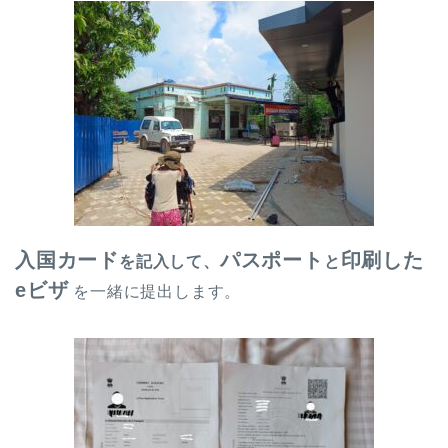
入国カード
パスポート
印刷した
を記入して、
と
eビザ
を一緒に提出します。