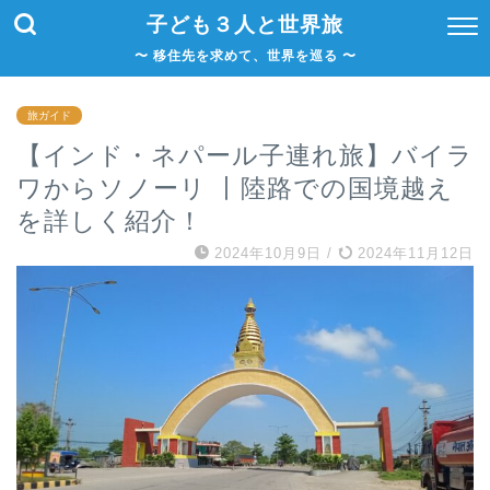
子ども３人と世界旅
〜 移住先を求めて、世界を巡る 〜
旅ガイド
【インド・ネパール子連れ旅】バイラ
ワからソノーリ 丨陸路での国境越え
を詳しく紹介！
2024年10月9日
/
2024年11月12日