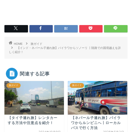
HOME
旅ガイド
【インド・ネパール子連れ旅】バイラワからソノーリ 丨陸路での国境越えを詳
しく紹介！
関連する記事
旅ガイド
旅ガイド
【タイ子連れ旅】レンタカー
【ネパール子連れ旅】バイラ
する方法や注意点を紹介！
ワからルンビニへ丨ローカル
バスで行く方法