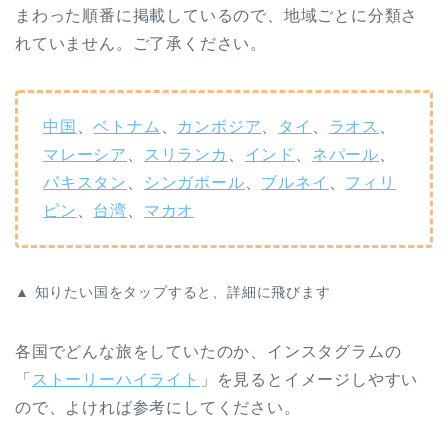
まわった順番に掲載しているので、地域ごとに分類さ
れていません。ご了承ください。
中国
、
ベトナム
、
カンボジア
、
タイ
、
ラオス
、
マレーシア
、
スリランカ
、
インド
、
ネパール
、
パキスタン
、
シンガポール
、
ブルネイ
、
フィリ
ピン
、
台湾
、
マカオ
▲ 知りたい国をタップすると、詳細に飛びます
各国でどんな旅をしていたのか、インスタグラムの
「
ストーリーハイライト
」を見るとイメージしやすい
ので、よければ参考にしてください。